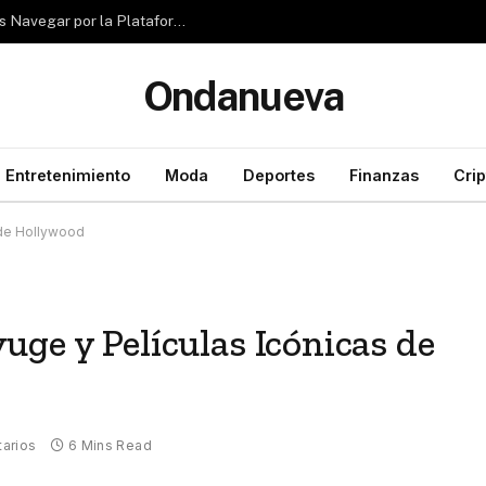
Reseña de Rubizio.com: ¿Pueden los Principiantes Navegar por la Plataforma con Facilidad?
Ondanueva
Entretenimiento
Moda
Deportes
Finanzas
Cri
 de Hollywood
ge y Películas Icónicas de
arios
6 Mins Read