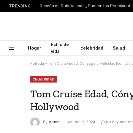
TRENDING
Estilo de
Hogar
celebridad
Salud
vida
Portada
»
Tom Cruise Edad, Cónyuge y Películas Icónicas
CELEBRIDAD
Tom Cruise Edad, Cónyu
Hollywood
By
Admin
octubre 2, 2024
No hay coment