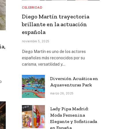
CELEBRIDAD
Diego Martín trayectoria
brillante en la actuación
española
noviembre 5, 2025
ia,
Diego Martín es uno de los actores
españoles más reconocidos por su
carisma, versatilidad y…
Diversión Acuática en
o
Aquaventuras Park
marzo 26, 2025
Lady Pipa Madrid:
Moda Femenina
Elegante y Sofisticada
en España