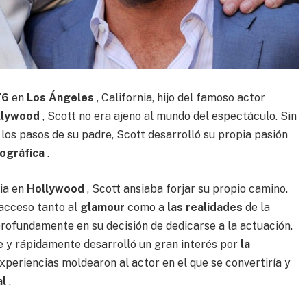
76
en
Los Ángeles
, California, hijo del famoso actor
ollywood
, Scott no era ajeno al mundo del espectáculo. Sin
os pasos de su padre, Scott desarrolló su propia pasión
ográfica
.
lia en
Hollywood
, Scott ansiaba forjar su propio camino.
 acceso tanto al
glamour
como a
las realidades
de la
 profundamente en su decisión de dedicarse a la actuación.
e y rápidamente desarrolló un gran interés por
la
experiencias moldearon al actor en el que se convertiría y
al
.