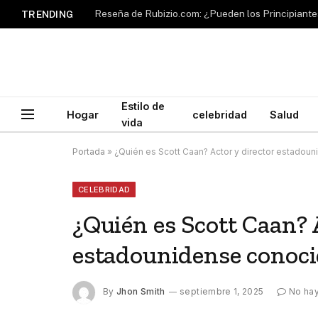
TRENDING
Estilo de
Hogar
celebridad
Salud
vida
Portada
»
¿Quién es Scott Caan? Actor y director estadou
CELEBRIDAD
¿Quién es Scott Caan? 
estadounidense conocid
By
Jhon Smith
septiembre 1, 2025
No ha