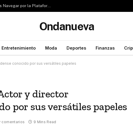
Reseña de Rubizio.com: ¿Pueden los Principiantes Navegar por la Plataforma con Facilidad?
Ondanueva
Entretenimiento
Moda
Deportes
Finanzas
Cri
nidense conocido por sus versátiles papeles
Actor y director
o por sus versátiles papeles
y comentarios
9 Mins Read