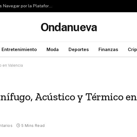
Reseña de Rubizio.com: ¿Pueden los Principiantes Navegar por la Plataforma con Facilidad?
Ondanueva
Entretenimiento
Moda
Deportes
Finanzas
Cri
o en Valencia
nífugo, Acústico y Térmico e
tarios
5 Mins Read