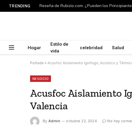
TRENDING
Estilo de
Hogar
celebridad
Salud
vida
Portada
»
Acusfoc Aislamiento Ignífugo, Acústico y Térmic
NEGOCIO
Acusfoc Aislamiento Ig
Valencia
By
Admin
octubre 22, 2024
No hay comen