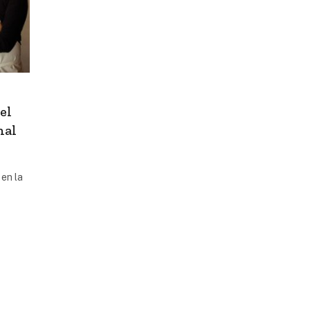
el
nal
en la