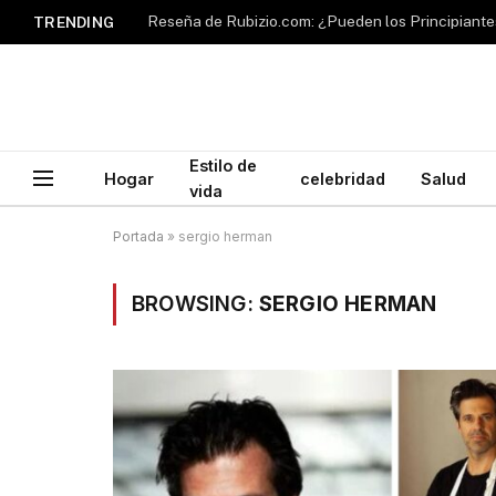
TRENDING
Estilo de
Hogar
celebridad
Salud
vida
Portada
»
sergio herman
BROWSING:
SERGIO HERMAN