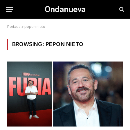
Ondanueva
Portada
»
pepon nieto
BROWSING:
PEPON NIETO