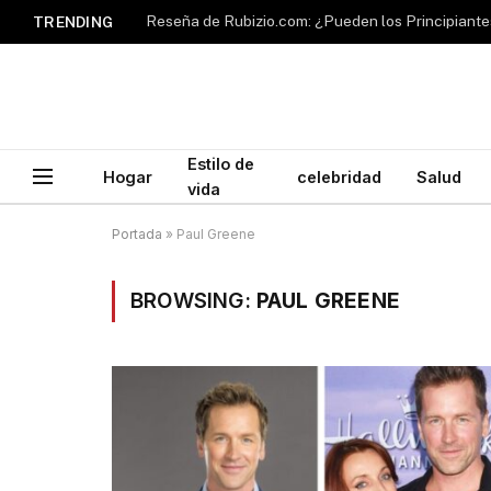
TRENDING
Estilo de
Hogar
celebridad
Salud
vida
Portada
»
Paul Greene
BROWSING:
PAUL GREENE