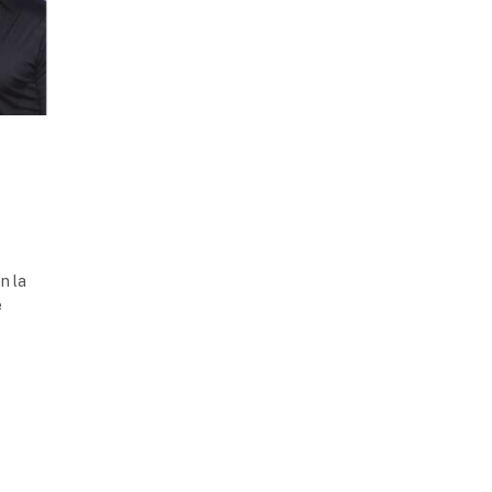
n la
e