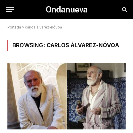
Ondanueva
Portada
»
carlos álvarez-nóvoa
BROWSING:
CARLOS ÁLVAREZ-NÓVOA