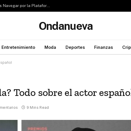
Reseña de Rubizio.com: ¿Pueden los Principiantes Navegar por la Plataforma con Facilidad?
Ondanueva
Entretenimiento
Moda
Deportes
Finanzas
Cri
español
a? Todo sobre el actor españo
mentarios
9 Mins Read