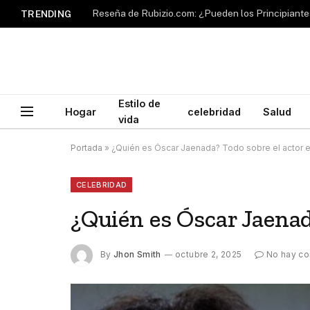
TRENDING
Estilo de
Hogar
celebridad
Salud
vida
Portada
»
¿Quién es Óscar Jaenada? Todo sobre el actor 
CELEBRIDAD
¿Quién es Óscar Jaenad
By
Jhon Smith
octubre 2, 2025
No hay co