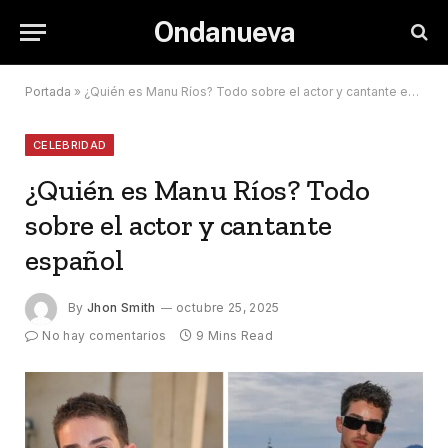
Ondanueva
Portada
»
¿Quién es Manu Ríos? Todo sobre el actor y cantante español
CELEBRIDAD
¿Quién es Manu Ríos? Todo
sobre el actor y cantante
español
By
Jhon Smith
octubre 25, 2025
No hay comentarios
9 Mins Read