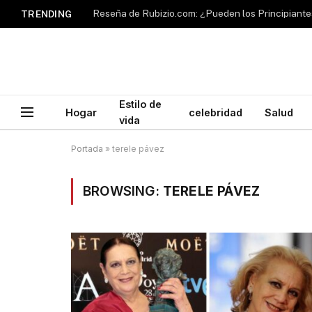
TRENDING
Estilo de
Hogar
celebridad
Salud
vida
Portada
»
terele pávez
BROWSING:
TERELE PÁVEZ