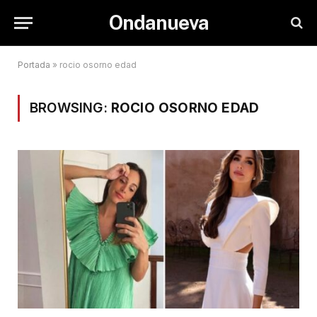
Ondanueva
Portada
»
rocio osorno edad
BROWSING:
ROCIO OSORNO EDAD