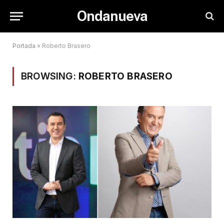
Ondanueva
Portada
»
Roberto Brasero
BROWSING:
ROBERTO BRASERO