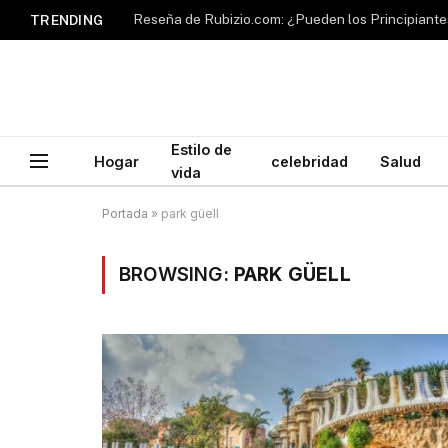
TRENDING
Estilo de
Hogar
celebridad
Salud
vida
Portada
»
park güell
BROWSING:
PARK GÜELL