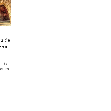
ón de
lona
s más
ectura