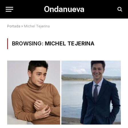
Ondanueva
Portada
»
Michel Tejerina
BROWSING:
MICHEL TEJERINA