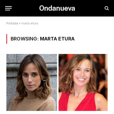
Ondanueva
Portada
»
marta etura
BROWSING:
MARTA ETURA