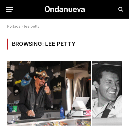
Ondanueva
Portada
»
lee petty
BROWSING:
LEE PETTY