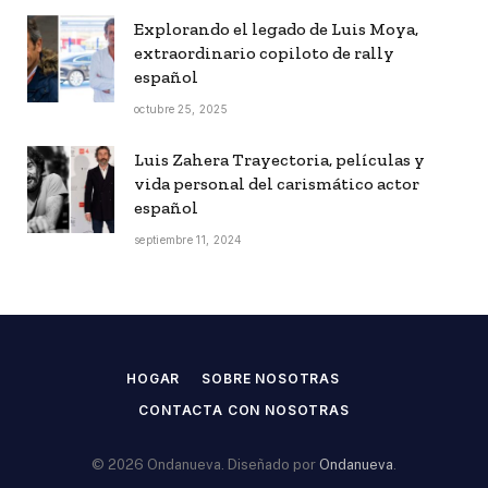
Explorando el legado de Luis Moya,
extraordinario copiloto de rally
español
octubre 25, 2025
Luis Zahera Trayectoria, películas y
vida personal del carismático actor
español
septiembre 11, 2024
HOGAR
SOBRE NOSOTRAS
CONTACTA CON NOSOTRAS
© 2026 Ondanueva. Diseñado por
Ondanueva
.