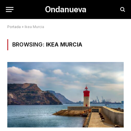
Ondanueva
Portada
»
Ikea Murcia
BROWSING:
IKEA MURCIA