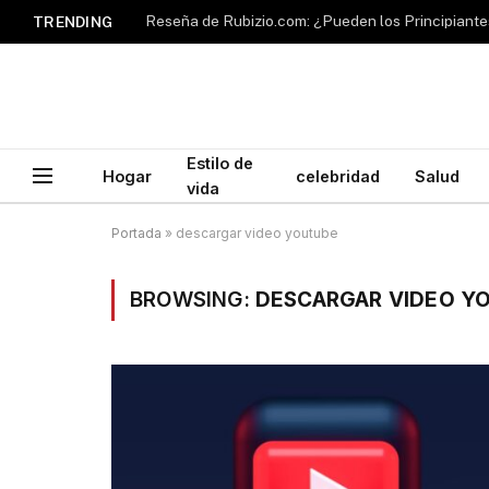
TRENDING
Estilo de
Hogar
celebridad
Salud
vida
Portada
»
descargar video youtube
BROWSING:
DESCARGAR VIDEO Y