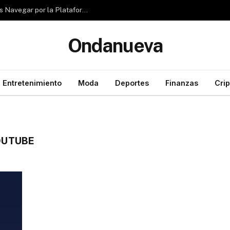
Reseña de Rubizio.com: ¿Pueden los Principiantes Navegar por la Plataforma con Facilidad?
Ondanueva
Entretenimiento
Moda
Deportes
Finanzas
Cri
OUTUBE