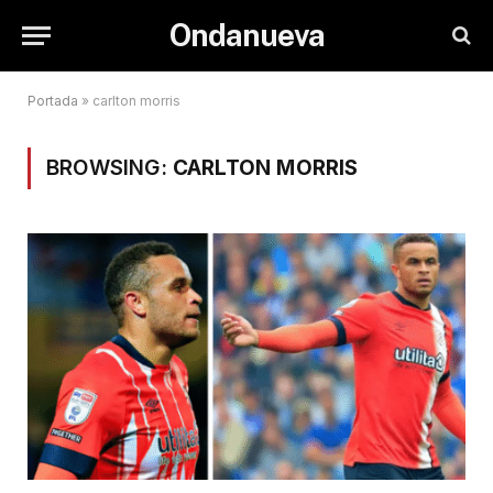
Ondanueva
Portada
»
carlton morris
BROWSING:
CARLTON MORRIS