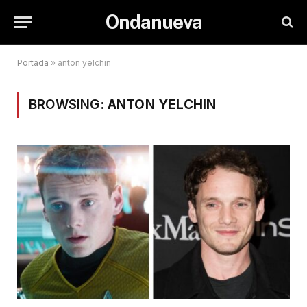
Ondanueva
Portada
»
anton yelchin
BROWSING:
ANTON YELCHIN